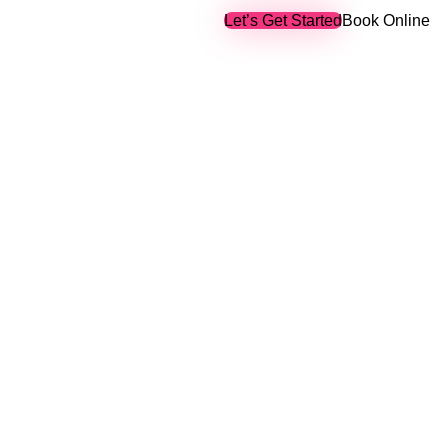
t Us
Let’s Get Started
Book Online